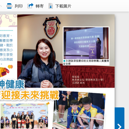
小
列印
轉寄
下載圖片